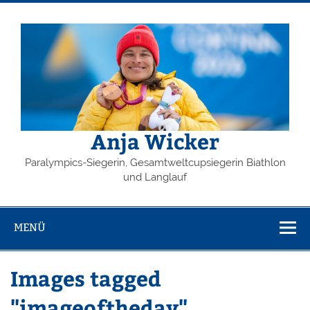
Zum
Inhalt
springen
Anja Wicker
Paralympics-Siegerin, Gesamtweltcupsiegerin Biathlon
und Langlauf
MENÜ
Images tagged
"imageoftheday"