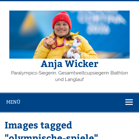
Zum
Inhalt
springen
Anja Wicker
Paralympics-Siegerin, Gesamtweltcupsiegerin Biathlon
und Langlauf
MENÜ
Images tagged
"olympische-spiele"