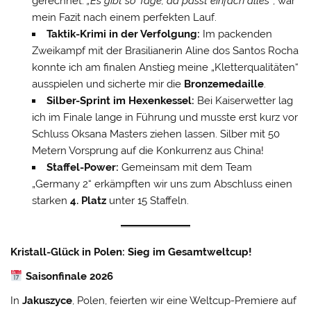
gerechnet.
„Es gibt so Tage, da passt einfach alles“
, war
mein Fazit nach einem perfekten Lauf.
Taktik-Krimi in der Verfolgung:
Im packenden
Zweikampf mit der Brasilianerin Aline dos Santos Rocha
konnte ich am finalen Anstieg meine „Kletterqualitäten“
ausspielen und sicherte mir die
Bronzemedaille
.
Silber-Sprint im Hexenkessel:
Bei Kaiserwetter lag
ich im Finale lange in Führung und musste erst kurz vor
Schluss Oksana Masters ziehen lassen. Silber mit 50
Metern Vorsprung auf die Konkurrenz aus China!
Staffel-Power:
Gemeinsam mit dem Team
„Germany 2“ erkämpften wir uns zum Abschluss einen
starken
4. Platz
unter 15 Staffeln.
Kristall-Glück in Polen: Sieg im Gesamtweltcup!
Saisonfinale 2026
In
Jakuszyce
, Polen, feierten wir eine Weltcup-Premiere auf